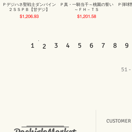
Ｐデジハネ聖戦士ダンバイン
Ｐ真・一騎当千～桃園の誓い
Ｐ弾球
２ＳＳＰＢ【甘デジ】
～ＦＨ－ＴＳ
Price
Price
$1,206.93
$1,201.58
1
3
4
5
6
7
8
9
2
51 
CUSTOMER