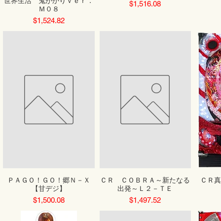
世界生活 鬼がかりｖｅｒ．
Price
$1,516.08
Ｍ０８
Price
$1,524.82
ＰＡＧＯ！ＧＯ！郷Ｎ－Ｘ
ＣＲ ＣＯＢＲＡ～新たなる
ＣＲ真
【甘デジ】
出発～Ｌ２－ＴＥ
Price
Price
$1,500.08
$1,497.52