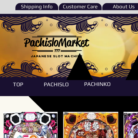
Shipping Info
Customer Care
About Us
PachisloMarket
777
Japanese Slot machine
PACHINKO
TOP
PACHISLO