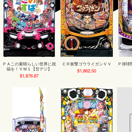
ＰＡこの素晴らしい世界に祝
ＣＲ衝撃ゴウライガンＶＶ
Ｐ弾球
福を！ＶＭ１【甘デジ】
Price
$1,862.50
Price
$1,876.87