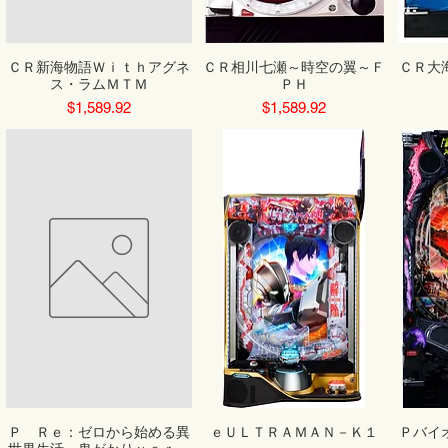
ＣＲ新海物語Ｗｉｔｈアグネ
ＣＲ相川七瀬～時空の翼～Ｆ
ＣＲ大
ス・ラムＭＴＭ
ＰＨ
Price
Price
$1,589.92
$1,589.92
Ｐ Ｒｅ：ゼロから始める異
ｅＵＬＴＲＡＭＡＮ－Ｋ１
Ｐバイ