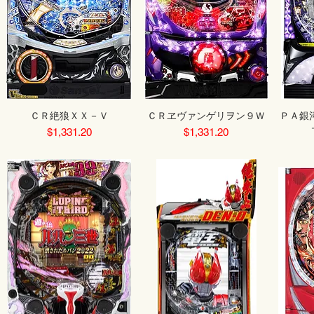
ＣＲ絶狼ＸＸ－Ｖ
ＣＲヱヴァンゲリヲン９Ｗ
ＰＡ銀
Price
Price
$1,331.20
$1,331.20