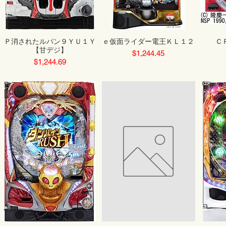
Ｐ消されたルパン９ＹＵ１Ｙ
ｅ仮面ライダー電王ＫＬ１２
Ｃ
【甘デジ】
Price
$1,244.45
Price
$1,244.69