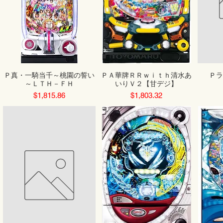
Ｐ真・一騎当千～桃園の誓い
ＰＡ華牌ＲＲｗｉｔｈ清水あ
Ｐラ
～ＬＴＨ－ＦＨ
いりＶ２【甘デジ】
Price
Price
$1,815.86
$1,803.32