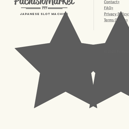
PachisloMarket
Contact>
777
FAQ>
Privacy Policy
Japanese Slot machine
Terms Of Use>
© 2023 Pachisl