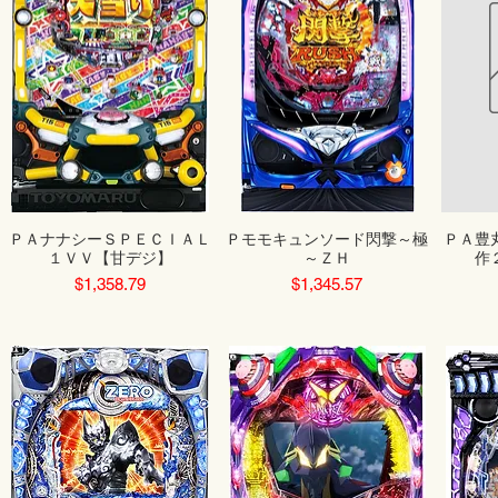
ＰＡナナシーＳＰＥＣＩＡＬ
Ｐモモキュンソード閃撃～極
ＰＡ豊
１ＶＶ【甘デジ】
～ＺＨ
作
Price
Price
$1,358.79
$1,345.57