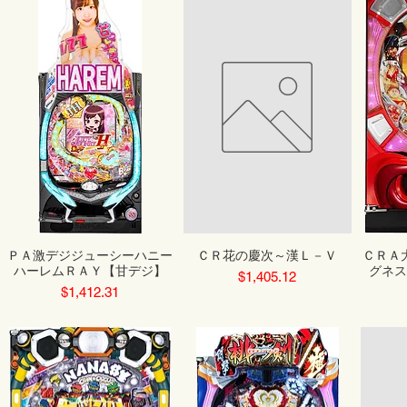
ＰＡ激デジジューシーハニー
ＣＲ花の慶次～漢Ｌ－Ｖ
ＣＲＡ
ハーレムＲＡＹ【甘デジ】
グネス
Price
$1,405.12
Price
$1,412.31