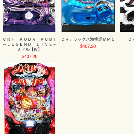
ＣＲＦ ＫＯＤＡ ＫＵＭＩ
ＣＲデラックス海物語ＭＭＣ
Ｃ
～ＬＥＧＥＮＤ ＬＩＶＥ～
Price
$407.20
ミドル【Ⅳ】
Price
$407.20