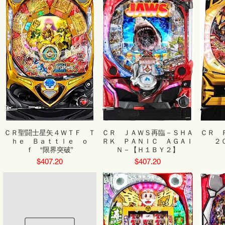
ＣＲ聖闘士星矢４ＷＴＦ Ｔ
ＣＲ ＪＡＷＳ再臨－ＳＨＡ
ＣＲ 
ｈｅ Ｂａｔｔｌｅ ｏ
ＲＫ ＰＡＮＩＣ ＡＧＡＩ
２
ｆ “限界突破”
Ｎ－【Ｈ１ＢＹ２】
Price
Price
$407.20
$407.20