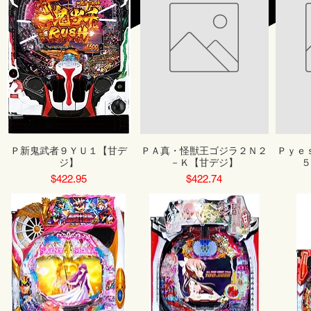
Ｐ新鬼武者９ＹＵ１【甘デ
ＰＡ真・怪獣王ゴジラ２Ｎ２
Ｐｙｅ
ジ】
－Ｋ【甘デジ】
Price
Price
$422.95
$422.74