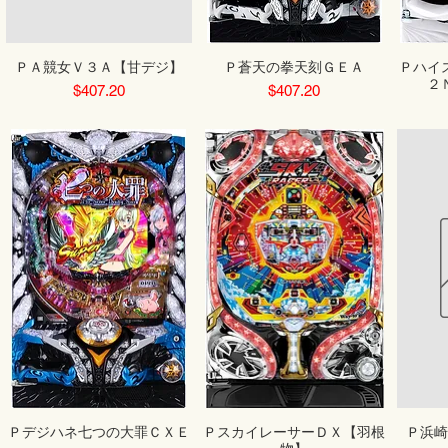
ＰＡ競女Ｖ３Ａ【甘デジ】
Ｐ蒼天の拳天刻ＧＥＡ
Ｐハイ
２
Price
Price
$407.20
$407.20
Ｐデジハネ七つの大罪ＣＸＥ
ＰスカイレーサーＤＸ【羽根
Ｐ浜崎