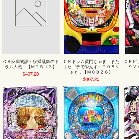
ＣＲ麻雀物語～役満乱舞のド
ＣＲドラム黄門ちゃま また
ＣＲビ
ラム大戦～【Ｍ２ＢＵ３】
またゴチでやんす！２０８ｖ
９Ｖ
ｅｒ．【Ｍ０ＢＺ６】
Price
$407.20
Price
$407.20