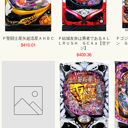
Ｐ聖闘士星矢超流星ＡＨＢＣ
Ｐ結城友奈は勇者であるＡＬ
Ｐゴジ
ＬＲＵＳＨ ＧＣＡａ【甘デ
ン Ｇ
Price
$410.01
ジ】
Price
$409.36