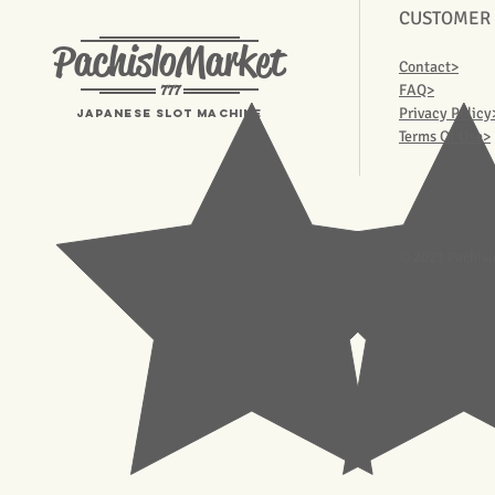
CUSTOMER
PachisloMarket
Contact>
777
FAQ>
Privacy Policy
Japanese Slot machine
Terms Of Use>
© 2023 Pachisl