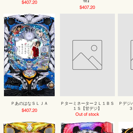
物】
Price
$407.20
Price
$407.20
ＰあのはなＳＬＪＡ
Ｐターミネーター２Ｌ１ＢＳ
Ｐデジ
１Ｓ【甘デジ】
３
Price
$407.20
Out of stock