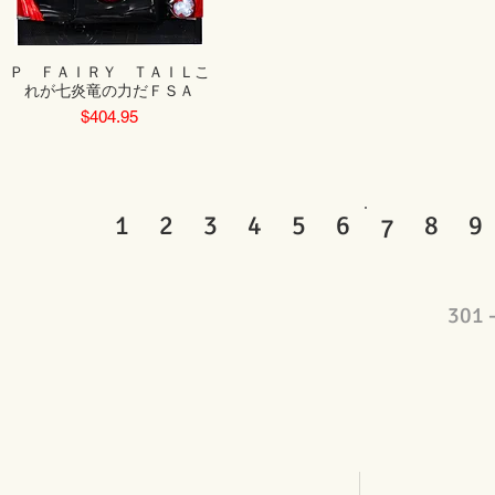
Ｐ ＦＡＩＲＹ ＴＡＩＬこ
れが七炎竜の力だＦＳＡ
Price
$404.95
1
2
3
4
5
6
8
9
7
301 