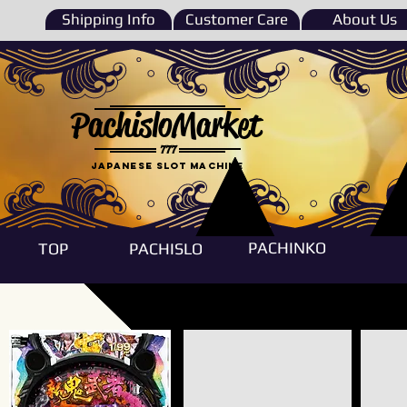
Shipping Info
Customer Care
About Us
PachisloMarket
777
Japanese Slot machine
PACHINKO
TOP
PACHISLO