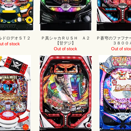
ルドロデオＳＴ２
Ｐ真シャカＲＵＳＨ Ａ２
Ｐ蒼穹のファフナ
【甘デジ】
３８００
ut of stock
Out of stock
Out of sto