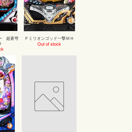
ー 超蒼穹
Ｐミリオンゴッド一撃ＭＨ
Ａ
Out of stock
ck