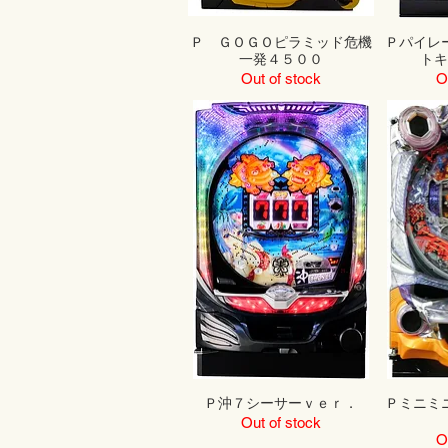
Ｐ ＧＯＧＯピラミッド危機
Ｐパイレ
一発４５００
ト
Out of stock
O
Ｐ沖７シーサーｖｅｒ．
Ｐミニミ
Out of stock
O