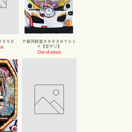
２Ｓ５Ｄ
Ｐ銀河鉄道９９９２９ＹＵ１
Ｙ【甘デジ】
ck
Out of stock