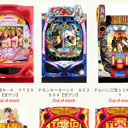
娘Ｎ－Ｋ ＹＴ２０
ＰモンキーターンＶ ＧＣ２
Ｐルパン三世１１
０【甘デジ】
５０Ａ【甘デジ】
Ｙ
ut of stock
Out of stock
Out of sto