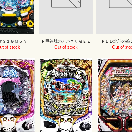
女３１９Ｍ５Ａ
Ｐ甲鉄城のカバネリＧＥＥ
ＰＤＤ北斗の拳
ut of stock
Out of stock
Out of sto