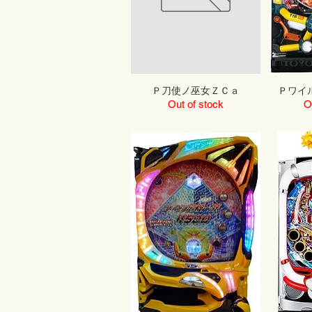
Ｐ刀使ノ巫女ＺＣａ
Ｐワイ
Out of stock
O