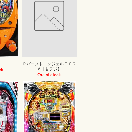
ＰバーストエンジェルＥＸ２
Ｖ【甘デジ】
ck
Out of stock