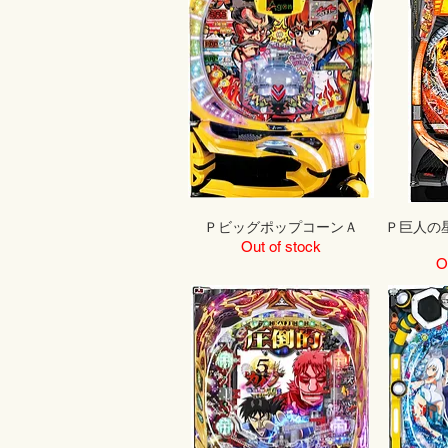
ＰビッグポップコーンＡ
Ｐ巨人の
Out of stock
O