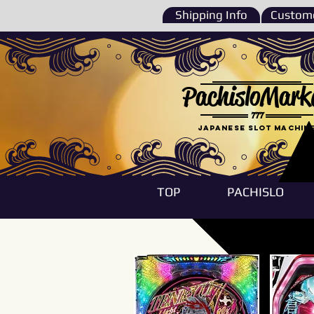
Shipping Info
Custome
PachisloMark
777
Japanese Slot machin
TOP
PACHISLO