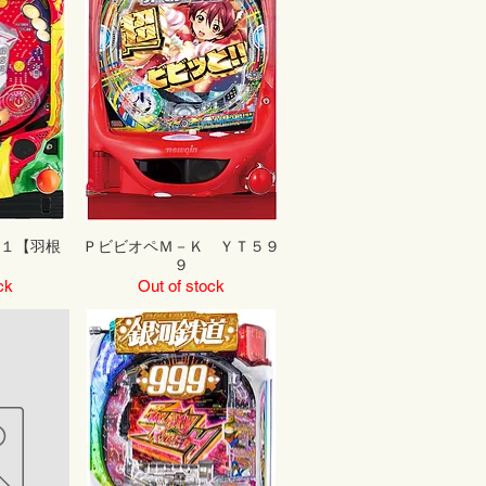
１【羽根
ＰビビオペＭ－Ｋ ＹＴ５９
９
ck
Out of stock