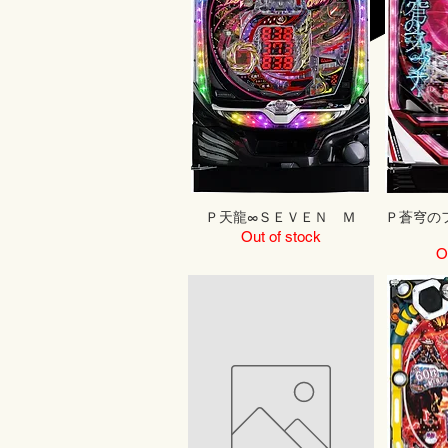
Ｐ天龍∞ＳＥＶＥＮ Ｍ
Ｐ蒼穹の
Out of stock
O