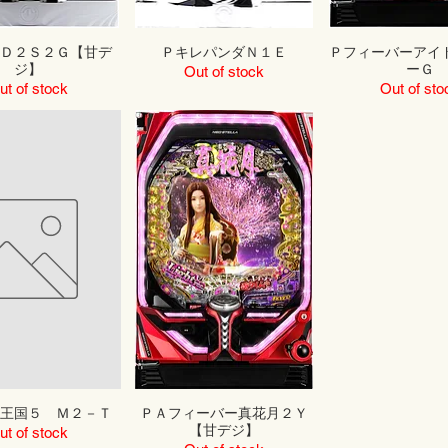
３Ｄ２Ｓ２Ｇ【甘デ
ＰキレパンダＮ１Ｅ
Ｐフィーバーアイ
ジ】
ーＧ
Out of stock
ut of stock
Out of sto
の王国５ Ｍ２－Ｔ
ＰＡフィーバー真花月２Ｙ
【甘デジ】
ut of stock