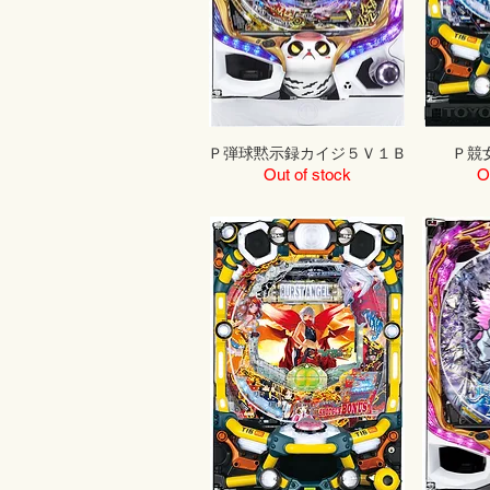
Ｐ弾球黙示録カイジ５Ｖ１Ｂ
Ｐ競
Out of stock
O