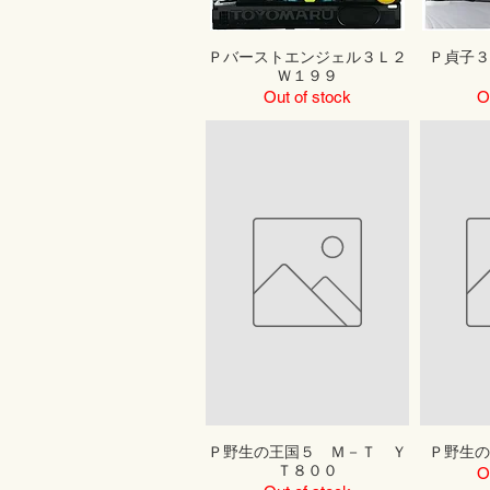
Ｐバーストエンジェル３Ｌ２
Ｐ貞子
Ｗ１９９
Out of stock
O
Ｐ野生の王国５ Ｍ－Ｔ Ｙ
Ｐ野生
Ｔ８００
O