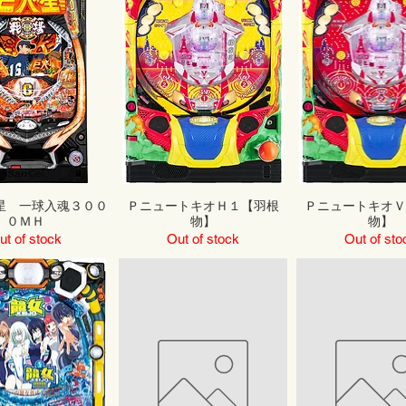
星 一球入魂３００
ＰニュートキオＨ１【羽根
ＰニュートキオＶ
０ＭＨ
物】
物】
ut of stock
Out of stock
Out of sto