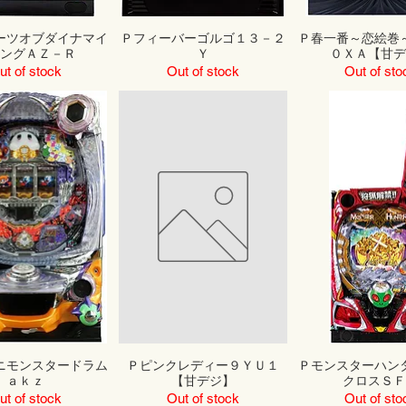
ーツオブダイナマイ
Ｐフィーバーゴルゴ１３－２
Ｐ春一番～恋絵巻
キングＡＺ－Ｒ
Ｙ
０ＸＡ【甘デ
ut of stock
Out of stock
Out of sto
ニモンスタードラム
Ｐピンクレディー９ＹＵ１
Ｐモンスターハン
ａｋｚ
【甘デジ】
クロスＳＦ
ut of stock
Out of stock
Out of sto