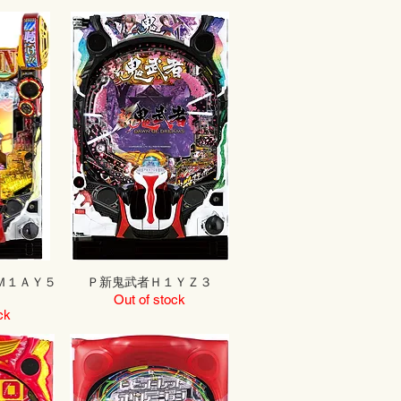
Ｍ１ＡＹ５
Ｐ新鬼武者Ｈ１ＹＺ３
Out of stock
ck