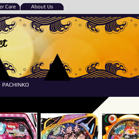
r Care
About Us
et
e
PACHINKO