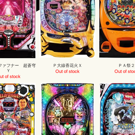
ファフナー 超蒼穹
Ｐ大線香花火Ｘ
ＰＡ祭２
Ｙ
Out of stock
Out of sto
ut of stock