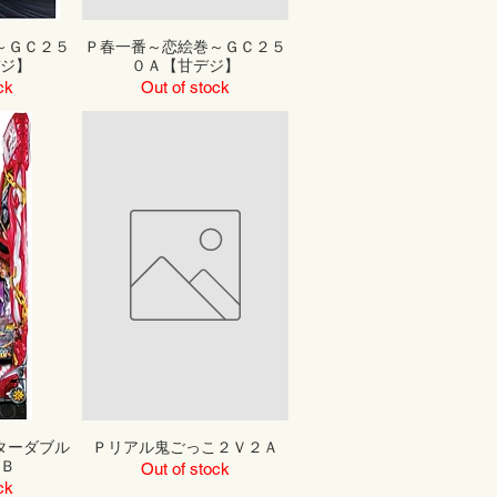
～ＧＣ２５
Ｐ春一番～恋絵巻～ＧＣ２５
ジ】
０Ａ【甘デジ】
ck
Out of stock
ターダブル
Ｐリアル鬼ごっこ２Ｖ２Ａ
Ｂ
Out of stock
ck